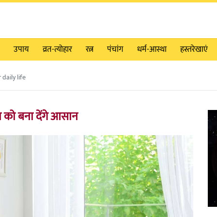
उपाय
व्रत-त्योहार
रत्न
पंचांग
धर्म-आस्था
हस्तरेखाएं
daily life
 को बना देंगे आसान