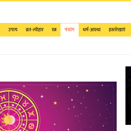
उपाय
व्रत-त्योहार
रत्न
पंचांग
धर्म-आस्था
हस्तरेखाएं