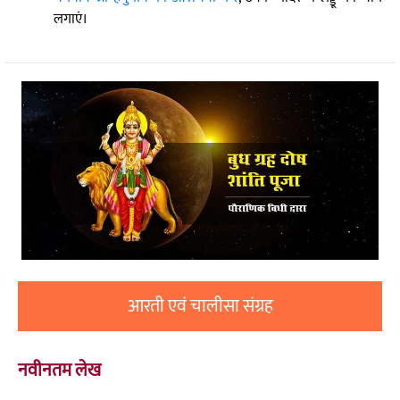
लगाएं।
आरती एवं चालीसा संग्रह
नवीनतम लेख