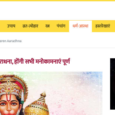
उपाय
व्रत-त्योहार
रत्न
पंचांग
धर्म-आस्था
हस्तरेखाएं
Karen Aaradhna
धना, होंगी सभी मनोकामनाएं पूर्ण