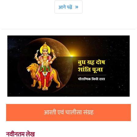
»
आगे पढ़ें
आरती एवं चालीसा संग्रह
नवीनतम लेख