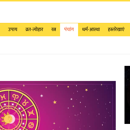
उपाय
व्रत-त्योहार
रत्न
पंचांग
धर्म-आस्था
हस्तरेखाएं