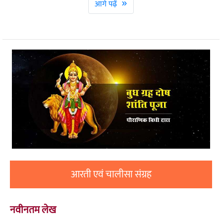
»
आगे पढ़ें
आरती एवं चालीसा संग्रह
नवीनतम लेख