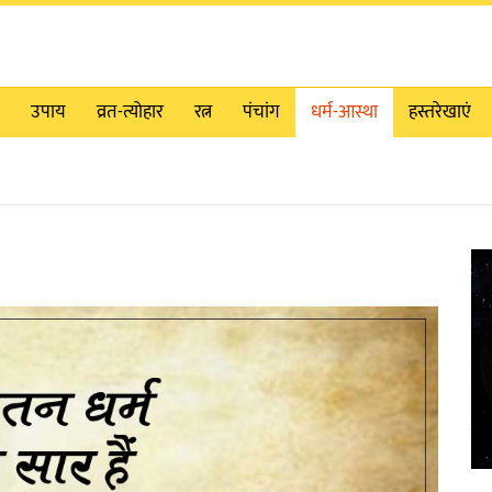
उपाय
व्रत-त्योहार
रत्न
पंचांग
धर्म-आस्था
हस्तरेखाएं